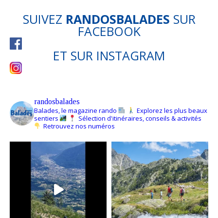
SUIVEZ
RANDOSBALADES
SUR
FACEBOOK
ET SUR
INSTAGRAM
randosbalades
Balades, le magazine rando
Explorez les plus beaux
sentiers
Sélection d'itinéraires, conseils & activités
Retrouvez nos numéros