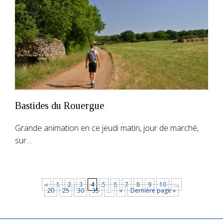
Bastides du Rouergue
Grande animation en ce jeudi matin, jour de marché,
sur…
«
1
2
3
4
5
6
7
8
9
10
…
20
25
30
35
…
»
Dernière page »