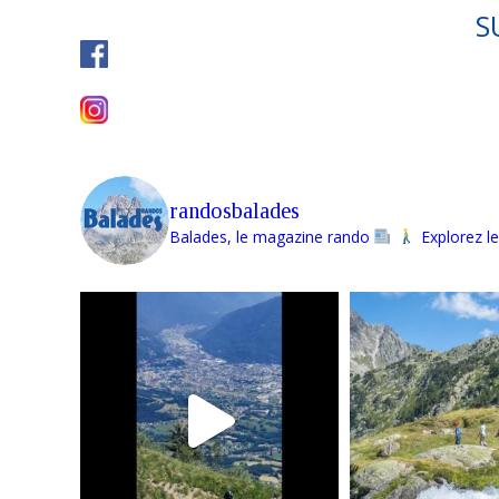
S
randosbalades
Balades, le magazine rando
Explorez le