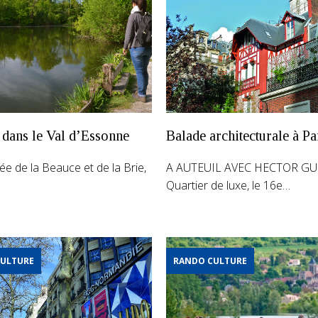
 dans le Val d’Essonne
Balade architecturale à Pa
sée de la Beauce et de la Brie,
A AUTEUIL AVEC HECTOR G
Quartier de luxe, le 16e…
ULTURE
RANDO CULTURE