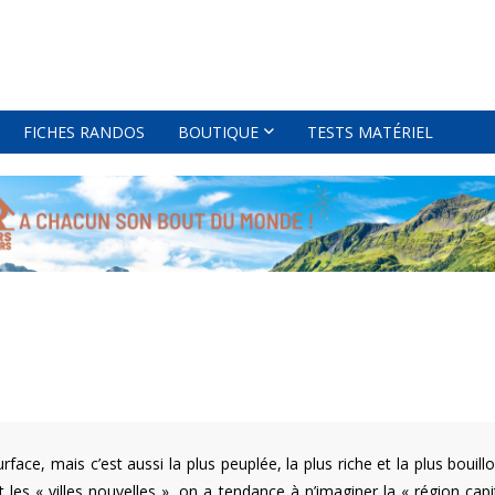
FICHES RANDOS
BOUTIQUE
TESTS MATÉRIEL
surface, mais c’est aussi la plus peuplée, la plus riche et la plus boui
 les « villes nouvelles », on a tendance à n’imaginer la « région ca