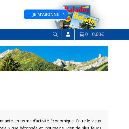
JE M'ABONNE
0
0,00
€
llonnante en terme d’activité économique. Entre le vieux
pitale » que bétonnée et inhumaine. Rien de plus faux !