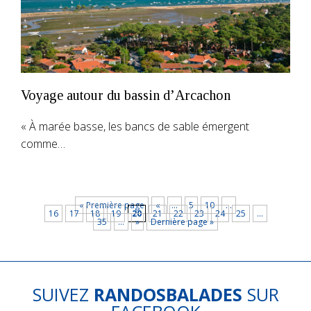
Voyage autour du bassin d’Arcachon
« À marée basse, les bancs de sable émergent
comme…
« Première page
«
…
5
10
…
16
17
18
19
20
21
22
23
24
25
…
35
…
»
Dernière page »
SUIVEZ
RANDOSBALADES
SUR