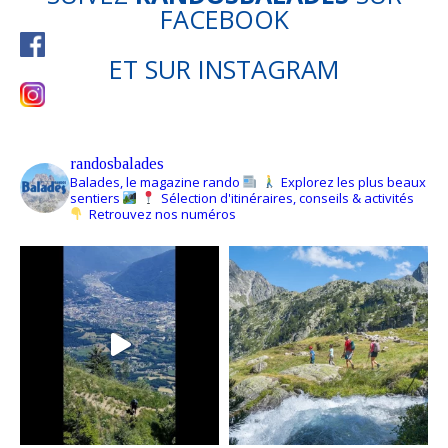
FACEBOOK
ET SUR
INSTAGRAM
randosbalades
Balades, le magazine rando
Explorez les plus beaux
sentiers
Sélection d'itinéraires, conseils & activités
Retrouvez nos numéros