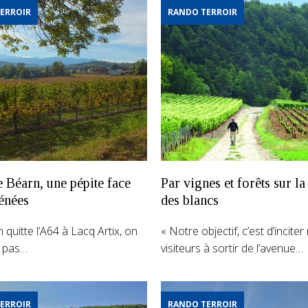
ERROIR
RANDO TERROIR
 Béarn, une pépite face
Par vignes et forêts sur la
énées
des blancs
quitte l’A64 à Lacq Artix, on
« Notre objectif, c’est d’inciter
e pas…
visiteurs à sortir de l’avenue…
ERROIR
RANDO TERROIR