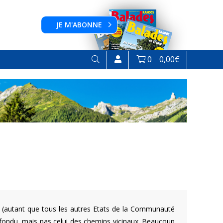
JE M'ABONNE
0
0,00
€
 (autant que tous les autres Etats de la Communauté
fondu, mais pas celui des chemins vicinaux. Beaucoup