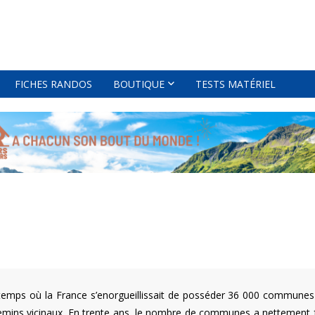
FICHES RANDOS
BOUTIQUE
TESTS MATÉRIEL
temps où la France s’enorgueillissait de posséder 36 000 communes
hemins vicinaux. En trente ans, le nombre de communes a nettement 