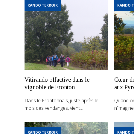
RANDO TERROIR
RANDO T
Vitirando olfactive dans le
Cœur de
vignoble de Fronton
aux Pyr
Dans le Frontonnais, juste après le
Quand on 
mois des vendanges, vient…
n’imagin
RANDO TERROIR
RANDO T