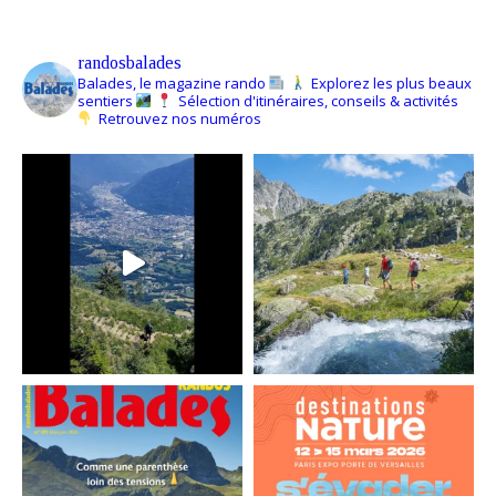
randosbalades
Balades, le magazine rando
Explorez les plus beaux
sentiers
Sélection d'itinéraires, conseils & activités
Retrouvez nos numéros