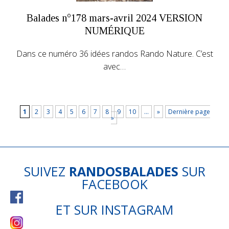
Balades n°178 mars-avril 2024 VERSION
NUMÉRIQUE
Dans ce numéro 36 idées randos Rando Nature. C’est
avec…
1
2
3
4
5
6
7
8
9
10
…
»
Dernière page
»
SUIVEZ
RANDOSBALADES
SUR
FACEBOOK
ET SUR
INSTAGRAM