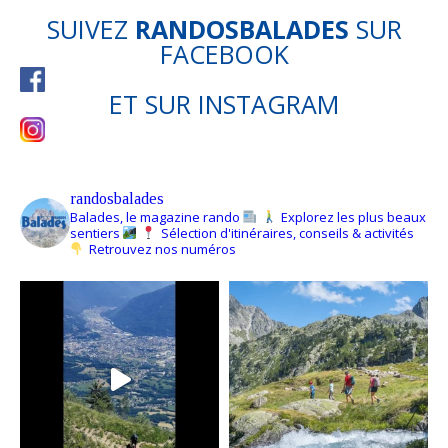
SUIVEZ
RANDOSBALADES
SUR
FACEBOOK
ET SUR
INSTAGRAM
randosbalades
Balades, le magazine rando
Explorez les plus beaux
sentiers
Sélection d'itinéraires, conseils & activités
Retrouvez nos numéros