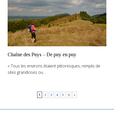
Chaîne des Puys – De puy en puy
« Tous les environs étaient pittoresques, remplis de
sites grandioses ou…
1
2
3
4
5
6
»