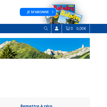
JE M'ABONNE
0
0,00
€
Remettre à zéro