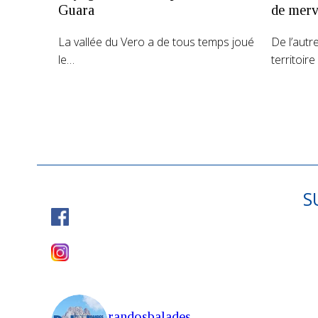
Guara
de merve
La vallée du Vero a de tous temps joué
De l’autr
le…
territoir
S
randosbalades