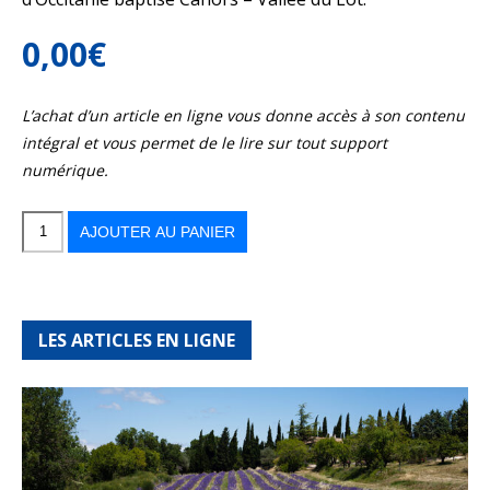
0,00
€
L’achat d’un article en ligne vous donne accès à son contenu
intégral et vous permet de le lire sur tout support
numérique.
quantité
de
Dans
AJOUTER AU PANIER
les
méandres
du
Lot
LES ARTICLES EN LIGNE