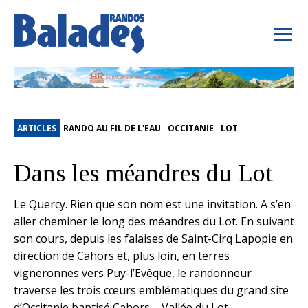
ARTICLES
RANDO AU FIL DE L'EAU
OCCITANIE
LOT
Dans les méandres du Lot
Le Quercy. Rien que son nom est une invitation. A s’en
aller cheminer le long des méandres du Lot. En suivant
son cours, depuis les falaises de Saint-Cirq Lapopie en
direction de Cahors et, plus loin, en terres
vigneronnes vers Puy-l’Evêque, le randonneur
traverse les trois cœurs emblématiques du grand site
d’Occitanie baptisé Cahors – Vallée du Lot.