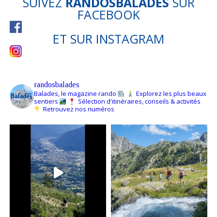
SUIVEZ
RANDOSBALADES
SUR
FACEBOOK
ET SUR
INSTAGRAM
randosbalades
Balades, le magazine rando
Explorez les plus beaux
sentiers
Sélection d'itinéraires, conseils & activités
Retrouvez nos numéros