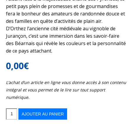
petit pays plein de promesses et de gourmandises
fera le bonheur des amateurs de randonnée douce et
des familles en quête d’activités de plain air.
D’Orthez l’ancienne cité médiévale au vignoble de
Jurançon, c’est une immersion dans les savoir-faire
des Béarnais qui révèle les couleurs et la personnalité
de ce pays attachant.
0,00
€
L’achat d’un article en ligne vous donne accès à son contenu
intégral et vous permet de le lire sur tout support
numérique.
quantité
de
Cœur
AJOUTER AU PANIER
de
Béarn,
une
pépite
face
aux
Pyrénées