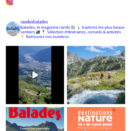
randosbalades
Balades, le magazine rando
Explorez les plus beaux
sentiers
Sélection d'itinéraires, conseils & activités
Retrouvez nos numéros