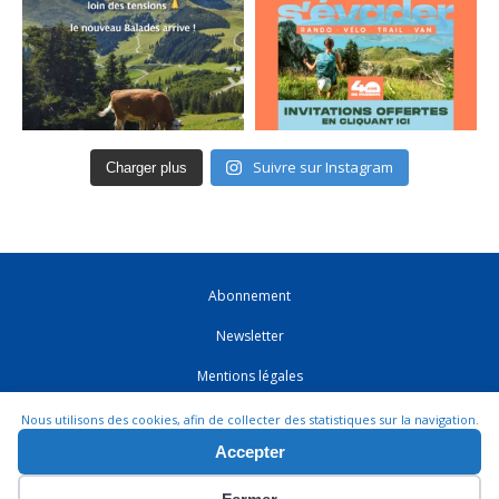
Suivre sur Instagram
Charger plus
Abonnement
Newsletter
Mentions légales
CGV
Nous utilisons des cookies, afin de collecter des statistiques sur la navigation.
Accepter
Contact