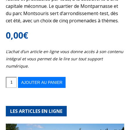
capitale méconnue. Le quartier de Montparnasse et
du parc Montsouris sert d’arrondissement-test, dès
cet été, avec un choix de cinq promenades à thèmes.
0,00
€
L’achat d’un article en ligne vous donne accès à son contenu
intégral et vous permet de le lire sur tout support
numérique.
quantité
de
Cinq
AJOUTER AU PANIER
promenades
à
thèmes
dans
le
XIVe
arrondissement
de
Paris
LES ARTICLES EN LIGNE