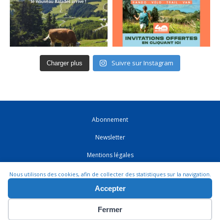
Suivre sur Instagram
Charger plus
Abonnement
Newsletter
Mentions légales
CGV
Nous utilisons des cookies, afin de collecter des statistiques sur la navigation.
Accepter
Contact
Fermer
© EUROPRESSE 2026