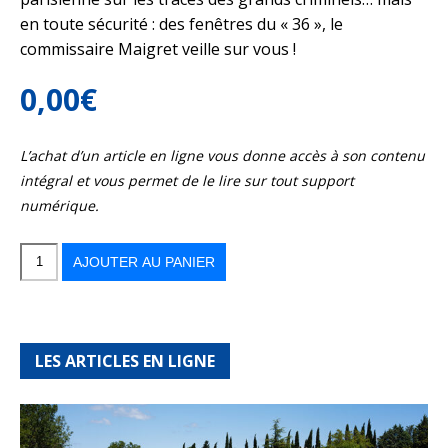
en toute sécurité : des fenêtres du « 36 », le
commissaire Maigret veille sur vous !
0,00
€
L’achat d’un article en ligne vous donne accès à son contenu
intégral et vous permet de le lire sur tout support
numérique.
quantité
de
Le
AJOUTER AU PANIER
Paris
du
crime
LES ARTICLES EN LIGNE