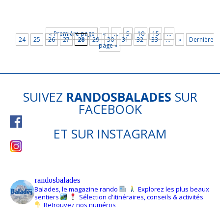
« Première page
«
…
5
10
15
…
24
25
26
27
28
29
30
31
32
33
…
»
Dernière
page »
SUIVEZ
RANDOSBALADES
SUR
FACEBOOK
ET SUR
INSTAGRAM
randosbalades
Balades, le magazine rando
Explorez les plus beaux
sentiers
Sélection d'itinéraires, conseils & activités
Retrouvez nos numéros