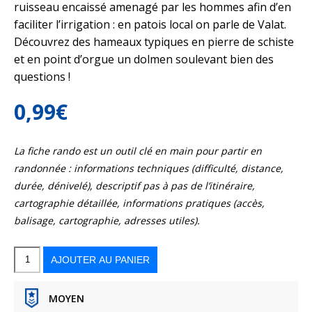
ruisseau encaissé amenagé par les hommes afin d’en
faciliter l’irrigation : en patois local on parle de Valat.
Découvrez des hameaux typiques en pierre de schiste
et en point d’orgue un dolmen soulevant bien des
questions !
0,99
€
La fiche rando est un outil clé en main pour partir en
randonnée : informations techniques (difficulté, distance,
durée, dénivelé), descriptif pas à pas de l’itinéraire,
cartographie détaillée, informations pratiques (accès,
balisage, cartographie, adresses utiles).
quantité
de
Couleurs
AJOUTER AU PANIER
Cévennes
:
le
Valat
de
l’Oule
MOYEN