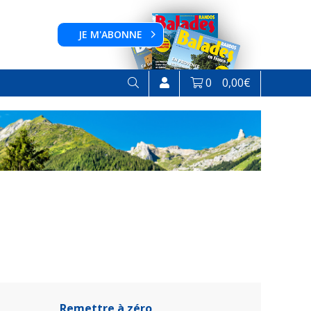
JE M'ABONNE
0
0,00
€
Remettre à zéro