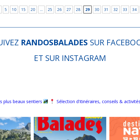
5
10
15
20
…
25
26
27
28
29
30
31
32
33
34
UIVEZ
RANDOSBALADES
SUR
FACEBO
ET SUR
INSTAGRAM
s plus beaux sentiers
Sélection d'itinéraires, conseils & activité