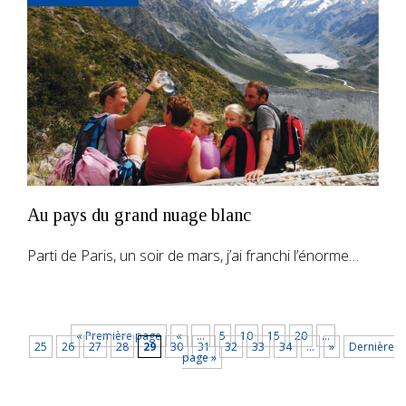
Au pays du grand nuage blanc
Parti de Paris, un soir de mars, j’ai franchi l’énorme…
« Première page
«
…
5
10
15
20
…
25
26
27
28
29
30
31
32
33
34
…
»
Dernière
page »