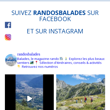
SUIVEZ
RANDOSBALADES
SUR
FACEBOOK
ET SUR
INSTAGRAM
randosbalades
Balades, le magazine rando
Explorez les plus beaux
sentiers
Sélection d'itinéraires, conseils & activités
Retrouvez nos numéros