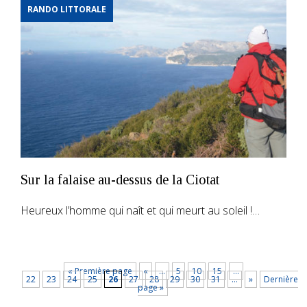
RANDO LITTORALE
Sur la falaise au-dessus de la Ciotat
Heureux l’homme qui naît et qui meurt au soleil !…
« Première page
«
…
5
10
15
…
22
23
24
25
26
27
28
29
30
31
…
»
Dernière
page »