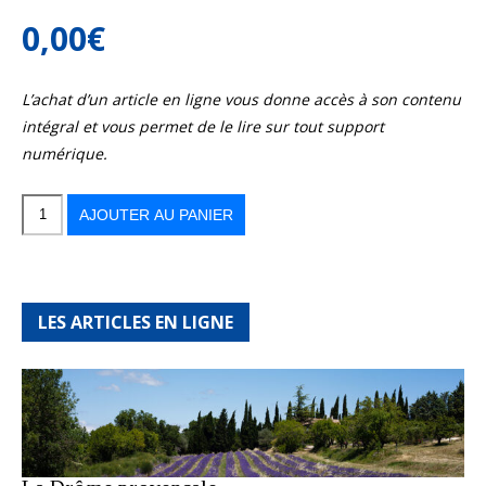
0,00
€
L’achat d’un article en ligne vous donne accès à son contenu
intégral et vous permet de le lire sur tout support
numérique.
quantité
de
Balade
AJOUTER AU PANIER
au
paradis
des
flamants
roses
LES ARTICLES EN LIGNE