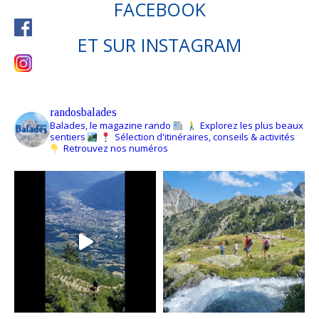
FACEBOOK
ET SUR
INSTAGRAM
randosbalades
Balades, le magazine rando
Explorez les plus beaux
sentiers
Sélection d'itinéraires, conseils & activités
Retrouvez nos numéros