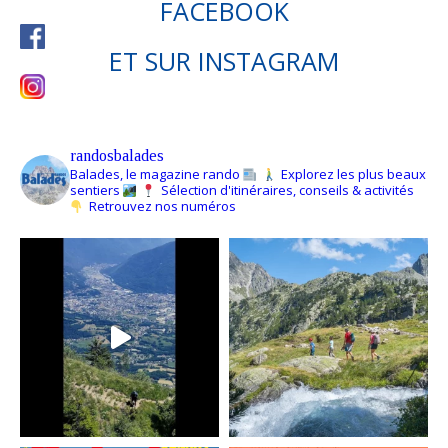
FACEBOOK
ET SUR
INSTAGRAM
randosbalades
Balades, le magazine rando
Explorez les plus beaux
sentiers
Sélection d'itinéraires, conseils & activités
Retrouvez nos numéros