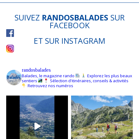
SUIVEZ
RANDOSBALADES
SUR
FACEBOOK
ET SUR
INSTAGRAM
randosbalades
Balades, le magazine rando
Explorez les plus beaux
sentiers
Sélection d'itinéraires, conseils & activités
Retrouvez nos numéros