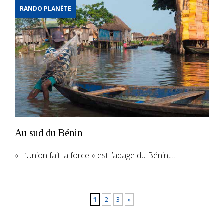
RANDO PLANÈTE
Au sud du Bénin
« L’Union fait la force » est l’adage du Bénin,…
1
2
3
»