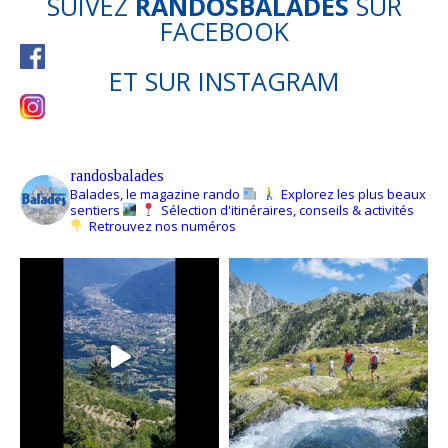
SUIVEZ
RANDOSBALADES
SUR
FACEBOOK
ET SUR
INSTAGRAM
randosbalades
Balades, le magazine rando
Explorez les plus beaux
sentiers
Sélection d'itinéraires, conseils & activités
Retrouvez nos numéros