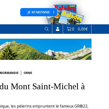
JE M'ABONNE
0
0,00
€
NORMANDIE
ORNE
 du Mont Saint-Michel à
hique, les pèlerins empruntent le fameux GR®22,