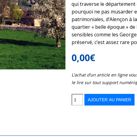
qui traverse le département d
pourquoi ne pas musarder e
patrimoniales, d’Alençon à l
quartier « belle époque » de
sensibles comme les Georges d
préservé, c’est assez rare po
0,00
€
L’achat d’un article en ligne v
le lire sur tout support numéri
quantité
de
Sur
AJOUTER AU PANIER
le
chemin
du
Mont
Saint-
Michel
à
travers
l'Orne