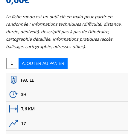
La fiche rando est un outil clé en main pour partir en
randonnée : informations techniques (difficulté, distance,
durée, dénivelé), descriptif pas à pas de l’itinéraire,
cartographie détaillée, informations pratiques (accès,
balisage, cartographie, adresses utiles).
quantité
de
La
AJOUTER AU PANIER
ville-
parc
du
Vésinet
FACILE
3H
7,6 KM
17