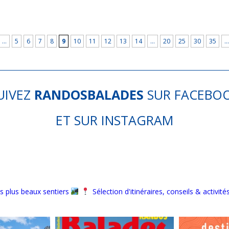
…
5
6
7
8
9
10
11
12
13
14
…
20
25
30
35
…
UIVEZ
RANDOSBALADES
SUR
FACEBO
ET SUR
INSTAGRAM
s plus beaux sentiers
Sélection d'itinéraires, conseils & activité