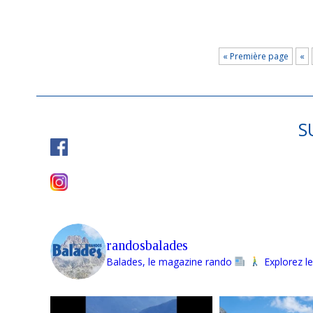
« Première page
«
S
randosbalades
Balades, le magazine rando
Explorez le