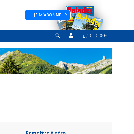
JE M'ABONNE
0
0,00
€
Remettre à zéro