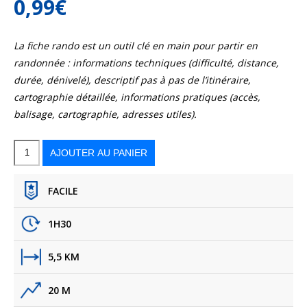
0,99
€
La fiche rando est un outil clé en main pour partir en
randonnée : informations techniques (difficulté, distance,
durée, dénivelé), descriptif pas à pas de l’itinéraire,
cartographie détaillée, informations pratiques (accès,
balisage, cartographie, adresses utiles).
quantité
de
Sentier
AJOUTER AU PANIER
du
phare
au
pey
de
la
Blet
FACILE
1H30
5,5 KM
20 M