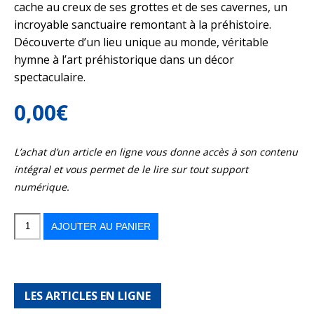
cache au creux de ses grottes et de ses cavernes, un
incroyable sanctuaire remontant à la préhistoire.
Découverte d’un lieu unique au monde, véritable
hymne à l’art préhistorique dans un décor
spectaculaire.
0,00
€
L’achat d’un article en ligne vous donne accès à son contenu
intégral et vous permet de le lire sur tout support
numérique.
quantité
de
Voyage
AJOUTER AU PANIER
dans
le
temps
en
Sierra
de
Guara
LES ARTICLES EN LIGNE