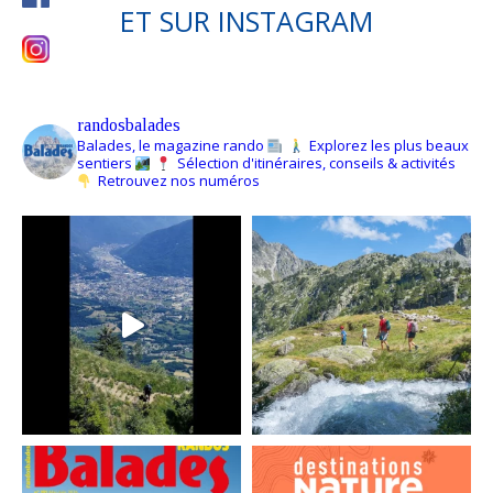
ET SUR
INSTAGRAM
randosbalades
Balades, le magazine rando
Explorez les plus beaux
sentiers
Sélection d'itinéraires, conseils & activités
Retrouvez nos numéros