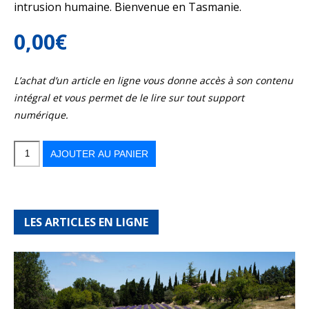
intrusion humaine. Bienvenue en Tasmanie.
0,00
€
L’achat d’un article en ligne vous donne accès à son contenu
intégral et vous permet de le lire sur tout support
numérique.
quantité
de
Périple
AJOUTER AU PANIER
au
bout…
du
bout
du
monde
!
LES ARTICLES EN LIGNE