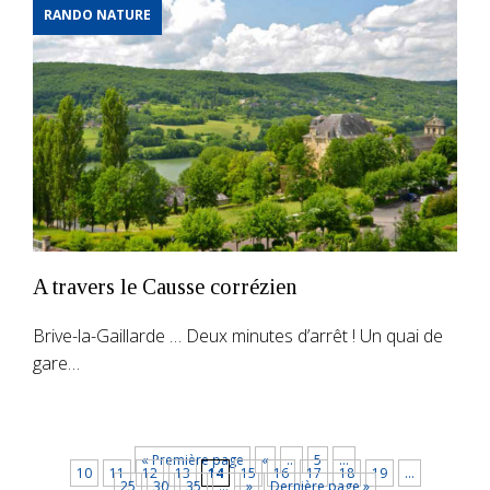
RANDO NATURE
A travers le Causse corrézien
Brive-la-Gaillarde … Deux minutes d’arrêt ! Un quai de
gare…
« Première page
«
…
5
…
10
11
12
13
14
15
16
17
18
19
…
25
30
35
…
»
Dernière page »