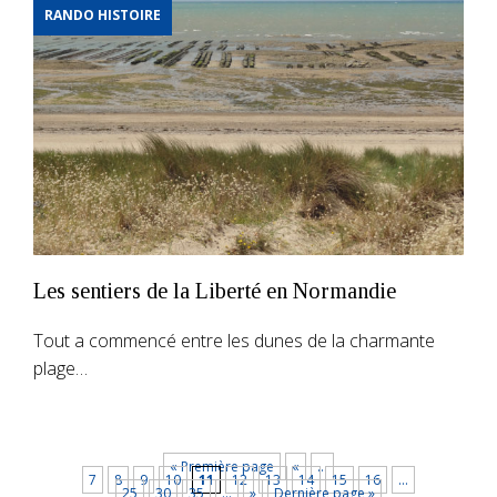
RANDO HISTOIRE
Les sentiers de la Liberté en Normandie
Tout a commencé entre les dunes de la charmante
plage…
« Première page
«
…
7
8
9
10
11
12
13
14
15
16
…
25
30
35
…
»
Dernière page »