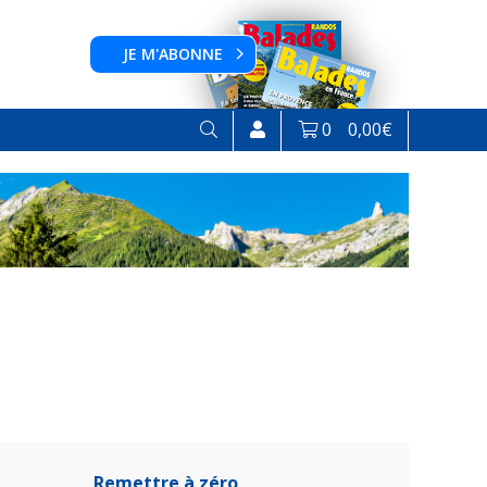
JE M'ABONNE
0
0,00
€
Remettre à zéro