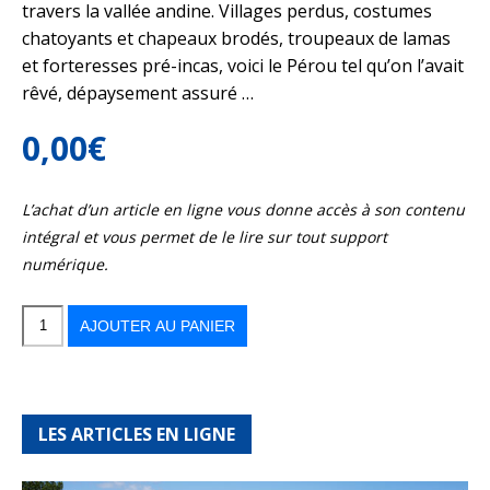
travers la vallée andine. Villages perdus, costumes
chatoyants et chapeaux brodés, troupeaux de lamas
et forteresses pré-incas, voici le Pérou tel qu’on l’avait
rêvé, dépaysement assuré …
0,00
€
L’achat d’un article en ligne vous donne accès à son contenu
intégral et vous permet de le lire sur tout support
numérique.
quantité
de
Colca,
AJOUTER AU PANIER
la
vallée
perdue
des
Incas
LES ARTICLES EN LIGNE