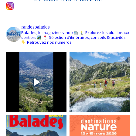
randosbalades
Balades, le magazine rando
Explorez les plus beaux
sentiers
Sélection d'itinéraires, conseils & activités
Retrouvez nos numéros