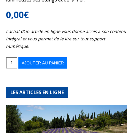
0,00
€
L’achat d’un article en ligne vous donne accès à son contenu
intégral et vous permet de le lire sur tout support
numérique.
quantité
de
Entre
AJOUTER AU PANIER
lagunes
et
pinèdes
LES ARTICLES EN LIGNE