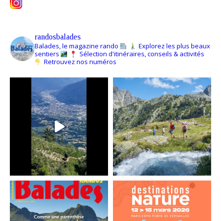
randosbalades
Balades, le magazine rando
Explorez les plus beaux
sentiers
Sélection d'itinéraires, conseils & activités
Retrouvez nos numéros