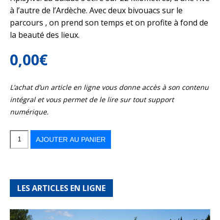
à l’autre de l’Ardèche. Avec deux bivouacs sur le
parcours , on prend son temps et on profite à fond de
la beauté des lieux.
0,00
€
L’achat d’un article en ligne vous donne accès à son contenu
intégral et vous permet de le lire sur tout support
numérique.
quantité
de
Les
AJOUTER AU PANIER
gorges
de
l’Ardèche
côté
rando
LES ARTICLES EN LIGNE