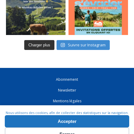
Suivre sur Instagram
Charger plus
Abonnement
Newsletter
Mentions légales
CGV
Nous utilisons des cookies, afin de collecter des statistiques sur la navigation.
Accepter
Contact