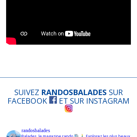
SUIVEZ
RANDOSBALADES
SUR
FACEBOOK
ET SUR
INSTAGRAM
randosbalades
Balades, le magazine rando
Explorez les plus beaux