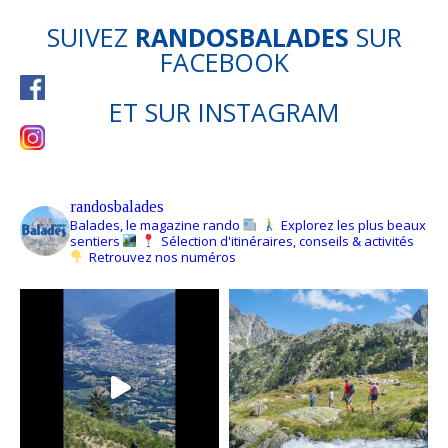
SUIVEZ
RANDOSBALADES
SUR
FACEBOOK
ET SUR
INSTAGRAM
randosbalades
Balades, le magazine rando
Explorez les plus beaux
sentiers
Sélection d'itinéraires, conseils & activités
Retrouvez nos numéros