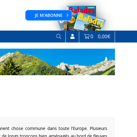
JE M'ABONNE
0
0,00
€
iennent chose commune dans toute l’Europe. Plusieurs
ment de longs tronçons bien aménagés au bord de fleuves