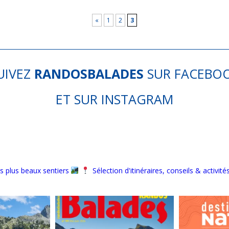
«
1
2
3
UIVEZ
RANDOSBALADES
SUR
FACEBO
ET SUR
INSTAGRAM
s plus beaux sentiers
Sélection d'itinéraires, conseils & activité