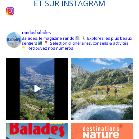
ET SUR
INSTAGRAM
randosbalades
Balades, le magazine rando
Explorez les plus beaux
sentiers
Sélection d'itinéraires, conseils & activités
Retrouvez nos numéros