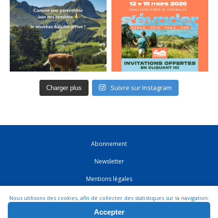
Suivre sur Instagram
Charger plus
Abonnement
Newsletter
Mentions légales
CGV
Nous utilisons des cookies, afin de collecter des statistiques sur la navigation.
Accepter
Contact