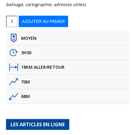
balisage, cartographie, adresses utiles).
quantité
de
Le
AJOUTER AU PANIER
sentier
du
littoral
de
l’Agentière
au
fort
de
Brégançon
MOYEN
3H30
18KM ALLER/RETOUR
70M
68M
LES ARTICLES EN LIGNE