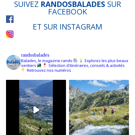
SUIVEZ
RANDOSBALADES
SUR
FACEBOOK
ET SUR
INSTAGRAM
randosbalades
Balades, le magazine rando
Explorez les plus beaux
sentiers
Sélection d'itinéraires, conseils & activités
Retrouvez nos numéros