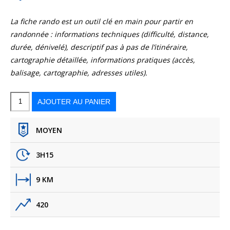
La fiche rando est un outil clé en main pour partir en
randonnée : informations techniques (difficulté, distance,
durée, dénivelé), descriptif pas à pas de l’itinéraire,
cartographie détaillée, informations pratiques (accès,
balisage, cartographie, adresses utiles).
quantité
de
La
AJOUTER AU PANIER
grotte
de
Manon
MOYEN
3H15
9 KM
420