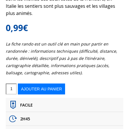
Italie les sentiers sont plus sauvages et les villages
plus animés.
0,99
€
La fiche rando est un outil clé en main pour partir en
randonnée : informations techniques (difficulté, distance,
durée, dénivelé), descriptif pas à pas de l’itinéraire,
cartographie détaillée, informations pratiques (accès,
balisage, cartographie, adresses utiles).
quantité
de
De
AJOUTER AU PANIER
Menton
Garavan
à
Vintimille
FACILE
2H45