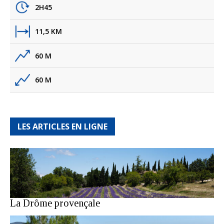
2H45
11,5 KM
60 M
60 M
LES ARTICLES EN LIGNE
La Drôme provençale