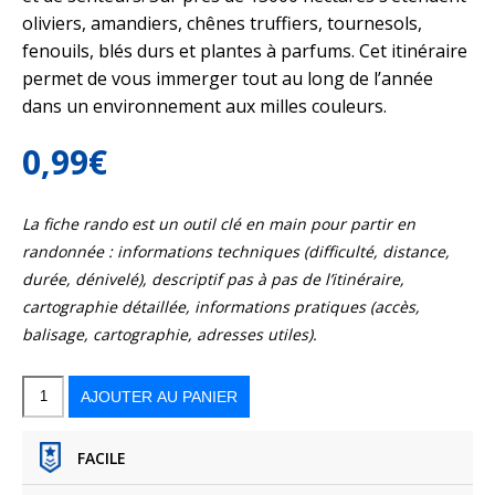
oliviers, amandiers, chênes truffiers, tournesols,
fenouils, blés durs et plantes à parfums. Cet itinéraire
permet de vous immerger tout au long de l’année
dans un environnement aux milles couleurs.
0,99
€
La fiche rando est un outil clé en main pour partir en
randonnée : informations techniques (difficulté, distance,
durée, dénivelé), descriptif pas à pas de l’itinéraire,
cartographie détaillée, informations pratiques (accès,
balisage, cartographie, adresses utiles).
quantité
de
Au
AJOUTER AU PANIER
cœur
des
lavandes
du
Plateau
de
Valensole
FACILE