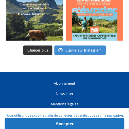
Suivre sur Instagram
Charger plus
Abonnement
Newsletter
Mentions légales
CGV
Nous utilisons des cookies, afin de collecter des statistiques sur la navigation.
Accepter
Contact