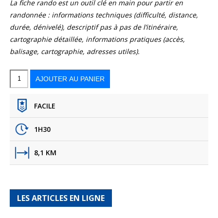
La fiche rando est un outil clé en main pour partir en
randonnée : informations techniques (difficulté, distance,
durée, dénivelé), descriptif pas à pas de l’itinéraire,
cartographie détaillée, informations pratiques (accès,
balisage, cartographie, adresses utiles).
quantité
de
Le
AJOUTER AU PANIER
Canal
–
Olonne-
sur-
Mer
FACILE
1H30
8,1 KM
LES ARTICLES EN LIGNE