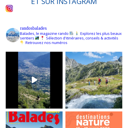
ET SUR
INSTAGRAM
randosbalades
Balades, le magazine rando
Explorez les plus beaux
sentiers
Sélection d'itinéraires, conseils & activités
Retrouvez nos numéros