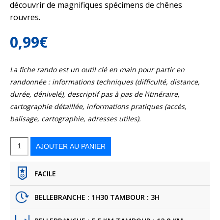
découvrir de magnifiques spécimens de chênes
rouvres.
0,99
€
La fiche rando est un outil clé en main pour partir en
randonnée : informations techniques (difficulté, distance,
durée, dénivelé), descriptif pas à pas de l’itinéraire,
cartographie détaillée, informations pratiques (accès,
balisage, cartographie, adresses utiles).
quantité
de
Le
AJOUTER AU PANIER
tour
de
Bellebranche
et
le
chemin
du
tambour
FACILE
BELLEBRANCHE : 1H30 TAMBOUR : 3H