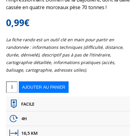
cassée en quatre morceaux pèse 70 tonnes !
0,99
€
La fiche rando est un outil clé en main pour partir en
randonnée : informations techniques (difficulté, distance,
durée, dénivelé), descriptif pas à pas de l’itinéraire,
cartographie détaillée, informations pratiques (accès,
balisage, cartographie, adresses utiles).
quantité
de
Le
AJOUTER AU PANIER
circuit
des
lavoirs
FACILE
4H
16,5 KM