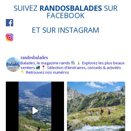
SUIVEZ
RANDOSBALADES
SUR
FACEBOOK
ET SUR
INSTAGRAM
randosbalades
Balades, le magazine rando
Explorez les plus beaux
sentiers
Sélection d'itinéraires, conseils & activités
Retrouvez nos numéros