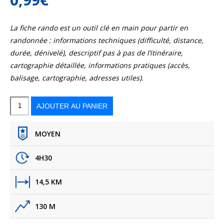
La fiche rando est un outil clé en main pour partir en
randonnée : informations techniques (difficulté, distance,
durée, dénivelé), descriptif pas à pas de l’itinéraire,
cartographie détaillée, informations pratiques (accès,
balisage, cartographie, adresses utiles).
quantité
de
Saint-
AJOUTER AU PANIER
Félix
en
Gardiole
MOYEN
4H30
14,5 KM
130 M