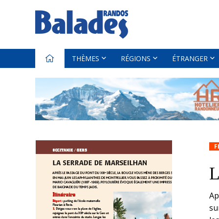
THÈMES
RÉGIONS
ÉTRANGER
F
L
Ap
su