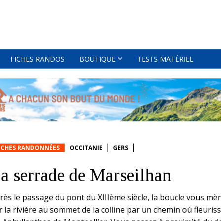
FICHES RANDOS
BOUTIQUE
TESTS MATÉRIEL
ICHES RANDONNÉES
OCCITANIE
GERS
a serrade de Marseilhan
rès le passage du pont du XIIIème siècle, la boucle vous mè
r la rivière au sommet de la colline par un chemin où fleuris