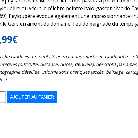
s Aphyllanthes de Montpellier. Vous passez à proximité du 
yloubère où vécut le célèbre peintre italo-gascon : Mario Cav
69). Peyloubère évoque également une impressionnante c
r le Gers en amont du domaine, lieu de baignade du temps ja
,99
€
 fiche rando est un outil clé en main pour partir en randonnée : in
hniques (difficulté, distance, durée, dénivelé), descriptif pas à pas d
tographie détaillée, informations pratiques (accès, balisage, cart
les).
AJOUTER AU PANIER
e
han