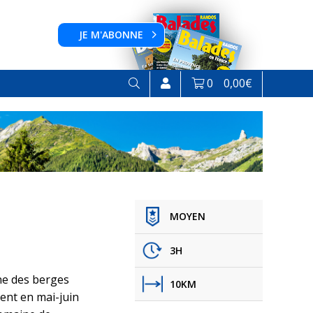
JE M'ABONNE
0
0,00
€
MOYEN
3H
ne des berges
10KM
sent en mai-juin