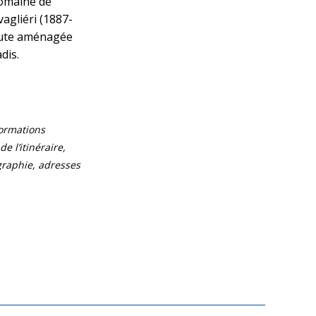
domaine de
agliéri (1887-
hute aménagée
dis.
formations
e l’itinéraire,
ographie, adresses