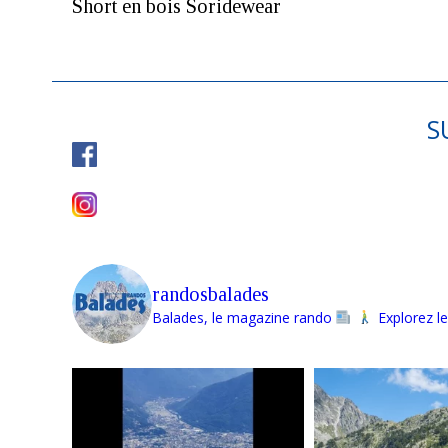
Short en bois Soridewear
S
randosbalades
Balades, le magazine rando
Explorez le