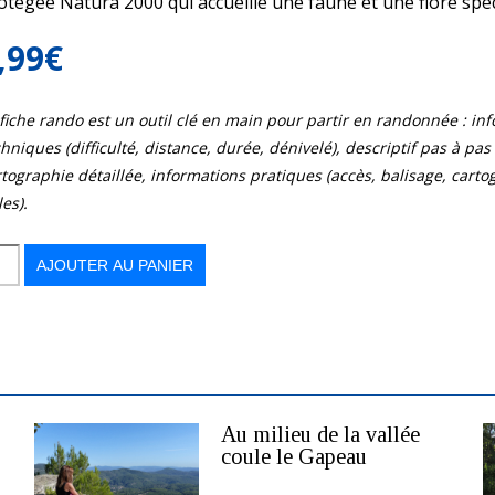
otégée Natura 2000 qui accueille une faune et une flore spéc
,99
€
 fiche rando est un outil clé en main pour partir en randonnée : in
hniques (difficulté, distance, durée, dénivelé), descriptif pas à pas d
tographie détaillée, informations pratiques (accès, balisage, cart
les).
AJOUTER AU PANIER
Au milieu de la vallée
coule le Gapeau