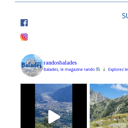
S
randosbalades
Balades, le magazine rando
Explorez le