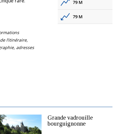
ifique rare.
79 M
79 M
formations
e l’itinéraire,
ographie, adresses
Grande vadrouille
bourguignonne