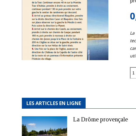
pr
0
La
tec
car
uti
quantité
de
L'étang
de
la
Capelle
LES ARTICLES EN LIGNE
La Drôme provençale