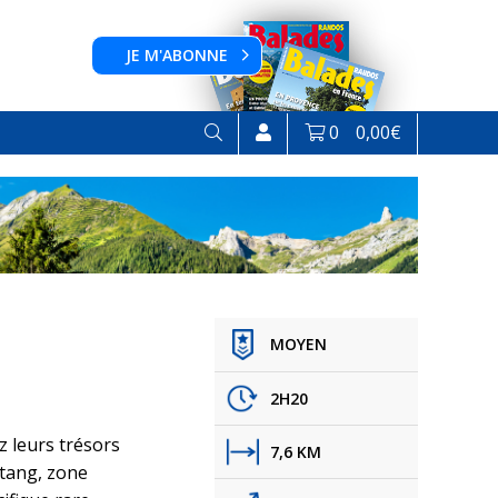
JE M'ABONNE
0
0,00
€
MOYEN
2H20
z leurs trésors
7,6 KM
étang, zone