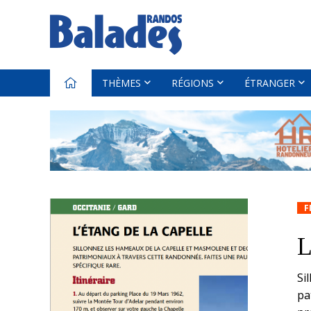
THÈMES
RÉGIONS
ÉTRANGER
F
L
Si
pa