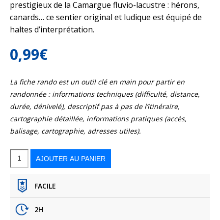
prestigieux de la Camargue fluvio-lacustre : hérons,
canards… ce sentier original et ludique est équipé de
haltes d’interprétation.
0,99
€
La fiche rando est un outil clé en main pour partir en
randonnée : informations techniques (difficulté, distance,
durée, dénivelé), descriptif pas à pas de l’itinéraire,
cartographie détaillée, informations pratiques (accès,
balisage, cartographie, adresses utiles).
quantité
de
Autour
AJOUTER AU PANIER
du
marais
de
Cougourlier
FACILE
2H