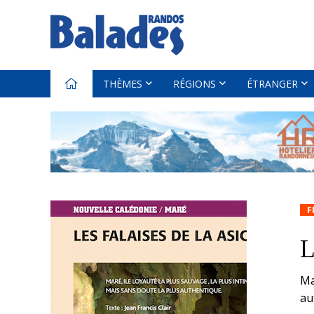
THÈMES
RÉGIONS
ÉTRANGER
F
L
Ma
au