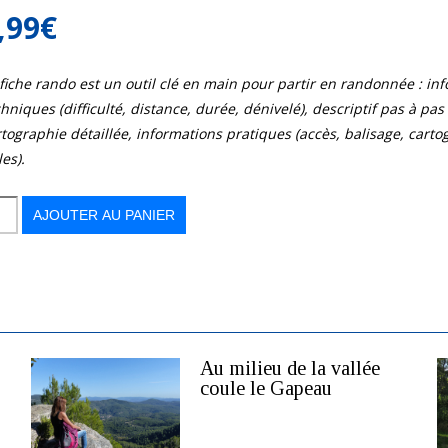
,99
€
 fiche rando est un outil clé en main pour partir en randonnée : in
hniques (difficulté, distance, durée, dénivelé), descriptif pas à pas d
tographie détaillée, informations pratiques (accès, balisage, cart
les).
AJOUTER AU PANIER
s
Au milieu de la vallée
coule le Gapeau