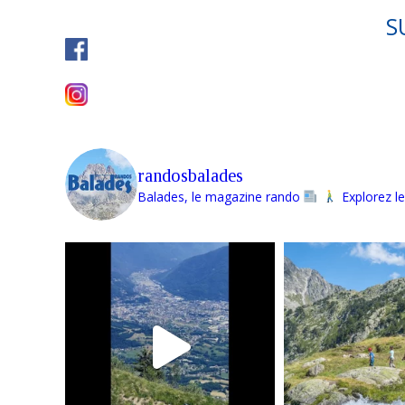
S
randosbalades
Balades, le magazine rando
Explorez le