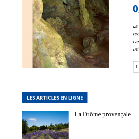
0
La
tec
car
uti
quantité
de
Les
falaise
de
la
Asicen
LES ARTICLES EN LIGNE
La Drôme provençale