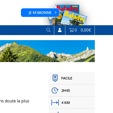
JE M'ABONNE
0
0,00
€
FACILE
2H45
ns doute la plus
4 KM