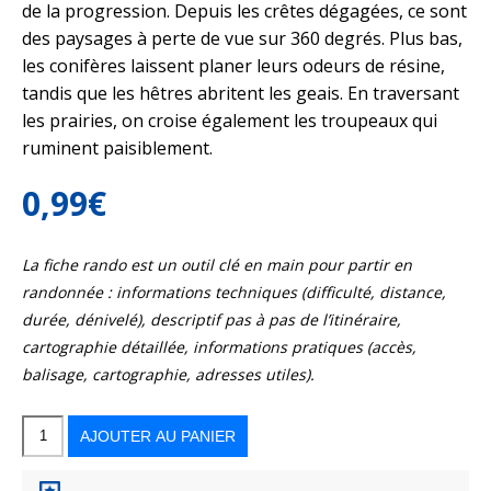
de la progression. Depuis les crêtes dégagées, ce sont
des paysages à perte de vue sur 360 degrés. Plus bas,
les conifères laissent planer leurs odeurs de résine,
tandis que les hêtres abritent les geais. En traversant
les prairies, on croise également les troupeaux qui
ruminent paisiblement.
0,99
€
La fiche rando est un outil clé en main pour partir en
randonnée : informations techniques (difficulté, distance,
durée, dénivelé), descriptif pas à pas de l’itinéraire,
cartographie détaillée, informations pratiques (accès,
balisage, cartographie, adresses utiles).
quantité
de
Les
AJOUTER AU PANIER
crêtes
d’Issarbe